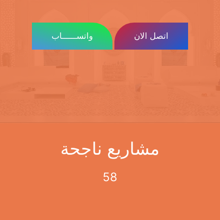
اتصل الان
واتســــــاب
مشاريع ناجحة
58