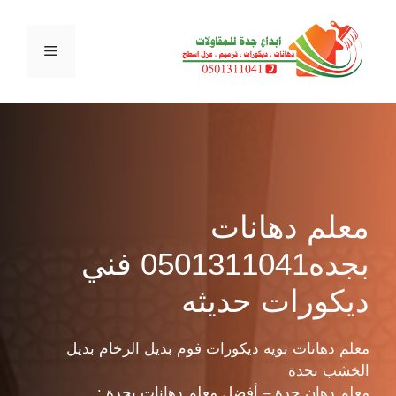
نتقل
لى
القائمة
لمحتوى
معلم دهانات
بجده0501311041 فني
ديكورات حديثه
معلم دهانات بويه ديكورات فوم بديل الرخام بديل
الخشب بجدة
معلم دهان جدة – أفضل معلم دهانات بجدة :