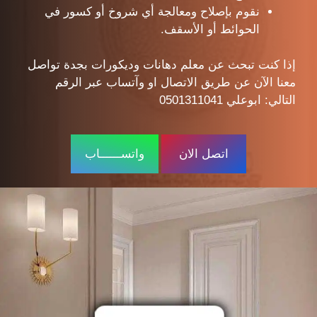
نقوم بإصلاح ومعالجة أي شروخ أو كسور في
الحوائط أو الأسقف.
إذا كنت تبحث عن معلم دهانات وديكورات بجدة تواصل
معنا الآن عن طريق الاتصال او وآتساب عبر الرقم
التالي: ابوعلي 0501311041
اتصل الان
واتســــــاب