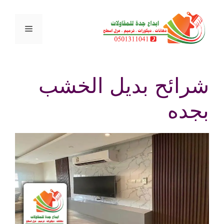
نتقل
لى
القائمة
لمحتوى
شرائح بديل الخشب
بجده