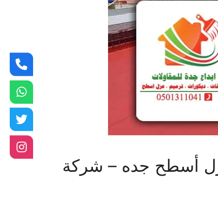
بجدة 0501311041 مقاول عزل أسطح جده – شركة