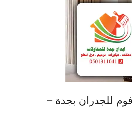
 ت : 0501311041 ديكورات فوم للجدران بجدة –