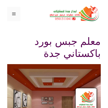
نتقل
لى
القائمة
لمحتوى
معلم جبس بورد
باكستاني جدة